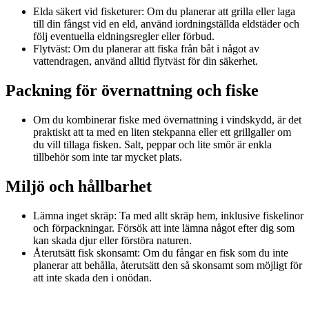
Elda säkert vid fisketurer: Om du planerar att grilla eller laga
till din fångst vid en eld, använd iordningställda eldstäder och
följ eventuella eldningsregler eller förbud.
Flytväst: Om du planerar att fiska från båt i något av
vattendragen, använd alltid flytväst för din säkerhet.
Packning för övernattning och fiske
Om du kombinerar fiske med övernattning i vindskydd, är det
praktiskt att ta med en liten stekpanna eller ett grillgaller om
du vill tillaga fisken. Salt, peppar och lite smör är enkla
tillbehör som inte tar mycket plats.
Miljö och hållbarhet
Lämna inget skräp: Ta med allt skräp hem, inklusive fiskelinor
och förpackningar. Försök att inte lämna något efter dig som
kan skada djur eller förstöra naturen.
Återutsätt fisk skonsamt: Om du fångar en fisk som du inte
planerar att behålla, återutsätt den så skonsamt som möjligt för
att inte skada den i onödan.