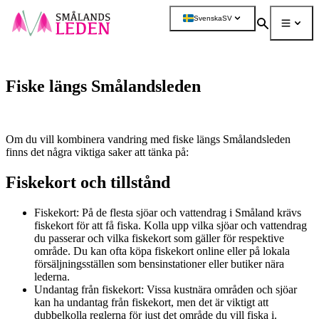
a till
dinnehåll
Svenska
SV
Sök
Meny
Mer
Fiske längs Smålandsleden
Om du vill kombinera vandring med fiske längs Smålandsleden
finns det några viktiga saker att tänka på:
Fiskekort och tillstånd
Fiskekort: På de flesta sjöar och vattendrag i Småland krävs
fiskekort för att få fiska. Kolla upp vilka sjöar och vattendrag
du passerar och vilka fiskekort som gäller för respektive
område. Du kan ofta köpa fiskekort online eller på lokala
försäljningsställen som bensinstationer eller butiker nära
lederna.
Undantag från fiskekort: Vissa kustnära områden och sjöar
kan ha undantag från fiskekort, men det är viktigt att
dubbelkolla reglerna för just det område du vill fiska i.