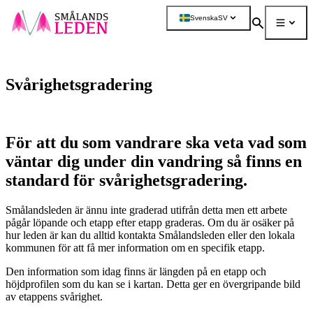
a till
dinnehåll
Svenska
SV
Sök
Meny
Mer
Svårighetsgradering
För att du som vandrare ska veta vad som
väntar dig under din vandring så finns en
standard för svårighetsgradering.
Smålandsleden är ännu inte graderad utifrån detta men ett arbete
pågår löpande och etapp efter etapp graderas. Om du är osäker på
hur leden är kan du alltid kontakta Smålandsleden eller den lokala
kommunen för att få mer information om en specifik etapp.
Den information som idag finns är längden på en etapp och
höjdprofilen som du kan se i kartan. Detta ger en övergripande bild
av etappens svårighet.