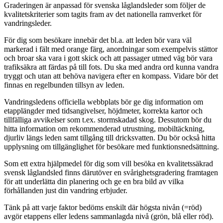
Graderingen är anpassad för svenska låglandsleder som följer de
kvalitetskriterier som tagits fram av det nationella ramverket för
vandringsleder.
För dig som besökare innebär det bl.a. att leden bör vara väl
markerad i fält med orange färg, anordningar som exempelvis stättor
och broar ska vara i gott skick och att passager utmed väg bör vara
trafiksäkra att färdas på till fots. Du ska med andra ord kunna vandra
tryggt och utan att behöva navigera efter en kompass. Vidare bör det
finnas en regelbunden tillsyn av leden.
Vandringsledens officiella webbplats bör ge dig information om
etapplängder med tidsangivelser, höjdmeter, korrekta kartor och
tillfälliga avvikelser som t.ex. stormskadad skog. Dessutom bör du
hitta information om rekommenderad utrustning, mobiltäckning,
djurliv längs leden samt tillgång till dricksvatten. Du bör också hitta
upplysning om tillgänglighet för besökare med funktionsnedsättning.
Som ett extra hjälpmedel för dig som vill besöka en kvalitetssäkrad
svensk låglandsled finns därutöver en svårighetsgradering framtagen
för att underlätta din planering och ge en bra bild av vilka
förhållanden just din vandring erbjuder.
Tänk på att varje faktor bedöms enskilt där högsta nivån (=röd)
avgör etappens eller ledens sammanlagda nivå (grön, blå eller röd).