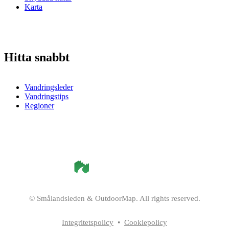
Karta
Hitta snabbt
Vandringsleder
Vandringstips
Regioner
©
Smålandsleden
& OutdoorMap. All rights reserved.
Integritetspolicy
•
Cookiepolicy