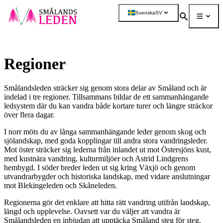
a till
dinnehåll
Svenska
SV
Sök
Meny
Mer
Regioner
Smålandsleden sträcker sig genom stora delar av Småland och är
indelad i tre regioner. Tillsammans bildar de ett sammanhängande
ledsystem där du kan vandra både kortare turer och längre sträckor
över flera dagar.
I norr möts du av långa sammanhängande leder genom skog och
sjölandskap, med goda kopplingar till andra stora vandringsleder.
Mot öster sträcker sig lederna från inlandet ut mot Östersjöns kust,
med kustnära vandring, kulturmiljöer och Astrid Lindgrens
hembygd. I söder breder leden ut sig kring Växjö och genom
utvandrarbygder och historiska landskap, med vidare anslutningar
mot Blekingeleden och Skåneleden.
Regionerna gör det enklare att hitta rätt vandring utifrån landskap,
längd och upplevelse. Oavsett var du väljer att vandra är
Smålandsleden en inbjudan att upptäcka Småland steg för steg.