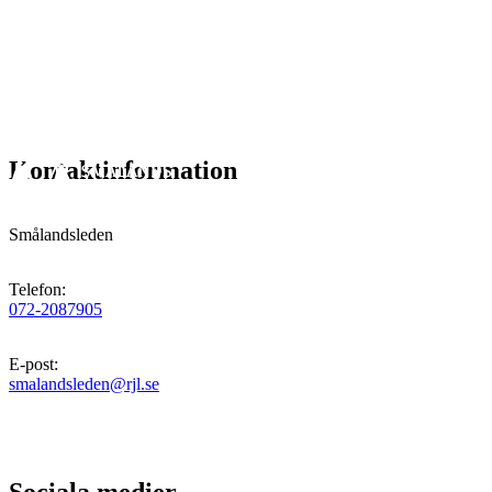
Kontaktinformation
Smålandsleden
Telefon
:
072-2087905
E-post
:
smalandsleden@rjl.se
Sociala medier