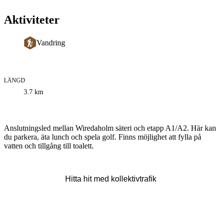
Aktiviteter
Vandring
LÄNGD
Information
3.7
km
om
leden
Beskrivning
Anslutningsled mellan Wiredaholm säteri och etapp A1/A2. Här kan
du parkera, äta lunch och spela golf. Finns möjlighet att fylla på
vatten och tillgång till toalett.
Hitta hit med kollektivtrafik