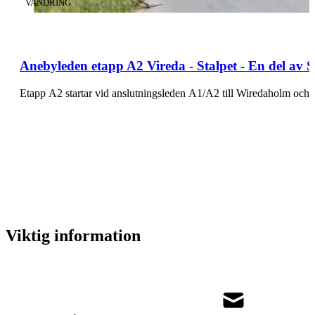
KATEGORI
:
VANDRING
Anebyleden etapp A2 Vireda - Stalpet - En del av
Etapp A2 startar vid anslutningsleden A1/A2 till Wiredaholm oc
Viktig information