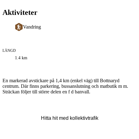
Aktiviteter
Vandring
LÄNGD
Information
1.4
km
om
leden
Beskrivning
En markerad avstickare på 1,4 km (enkel väg) till Bottnaryd
centrum. Där finns parkering, bussanslutning och matbutik m m.
Sträckan följer till större delen en f d banvall.
Hitta hit med kollektivtrafik