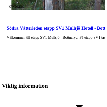
KATEGORI
:
VANDRING
Södra Vätterleden etapp SV1 Mullsjö Hotell - Bot
Välkommen till etapp SV1 Mulls
Viktig information