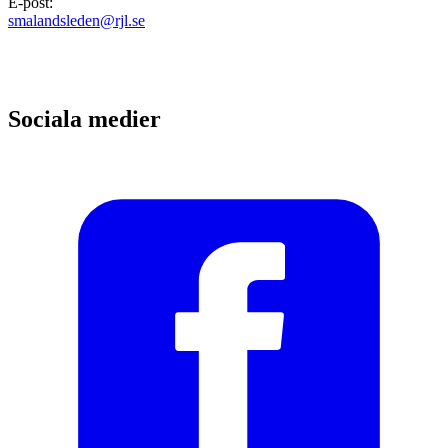
E-post
:
smalandsleden@rjl.se
Sociala medier