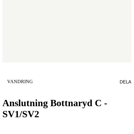
KATEGORI
:
VANDRING
DELA
Anslutning Bottnaryd C -
SV1/SV2