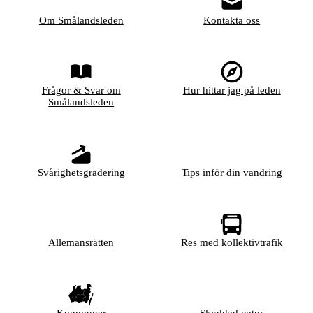
Om Smålandsleden
Kontakta oss
Frågor & Svar om
Hur hittar jag på leden
Smålandsleden
Svårighetsgradering
Tips inför din vandring
Allemansrätten
Res med kollektivtrafik
Kommuner
Skyddad natur