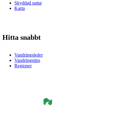
Skyddad natur
Karta
Hitta snabbt
Vandringsleder
Vandringstips
Regioner
©
Smålandsleden
& OutdoorMap. All rights reserved.