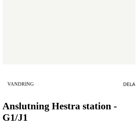
KATEGORI
:
VANDRING
DELA
Anslutning Hestra station -
G1/J1