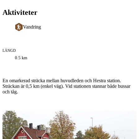
Aktiviteter
Vandring
LÄNGD
Information
0.5
km
om
leden
Beskrivning
En omarkerad sträcka mellan huvudleden och Hestra station.
Sträckan är 0,5 km (enkel väg). Vid stationen stannar både bussar
och tåg.
Bildspel
med
bilder