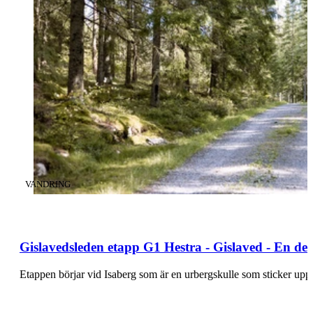
KATEGORI
:
VANDRING
Gislavedsleden etapp G1 Hestra - Gislaved - En de
Etappen börjar vid Isaberg som är en urbergskulle som sticker 