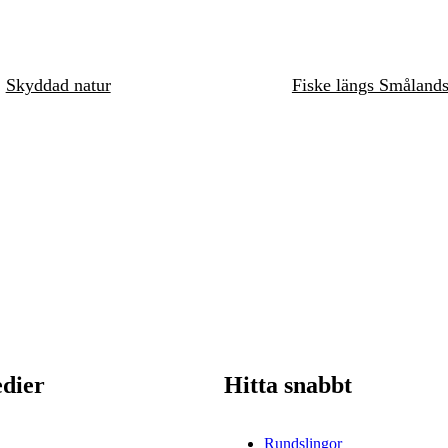
Skyddad natur
Fiske längs Småland
edier
Hitta snabbt
Rundslingor