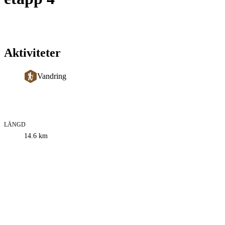
Aktiviteter
Vandring
LÄNGD
Information
14.6
km
om
leden