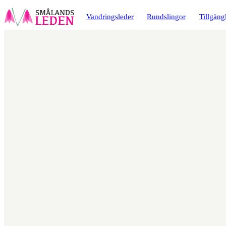
a till
dinnehåll
Vandringsleder
Rundslingor
Tillgäng
Karta