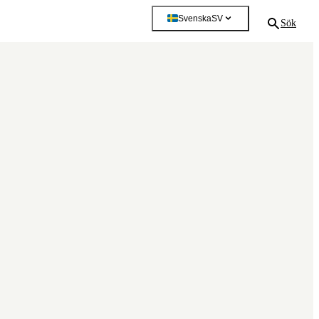
Svenska
SV
Sök