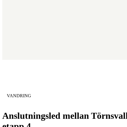
KATEGORI
:
VANDRING
Anslutningsled mellan Törnsvall
etapp 4