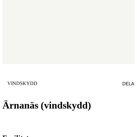
KATEGORI
:
VINDSKYDD
DELA
Ärnanäs (vindskydd)