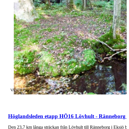
KATEGORI
:
VANDRING
Höglandsleden etapp HÖ16 Lövhult - Ränneborg -
Den 23,7 km långa sträckan från Lövhult till Ränneborg i Eksjö b