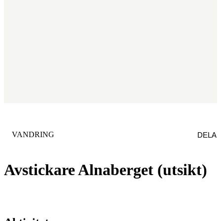
KATEGORI
:
VANDRING
DELA
Avstickare Alnaberget (utsikt)