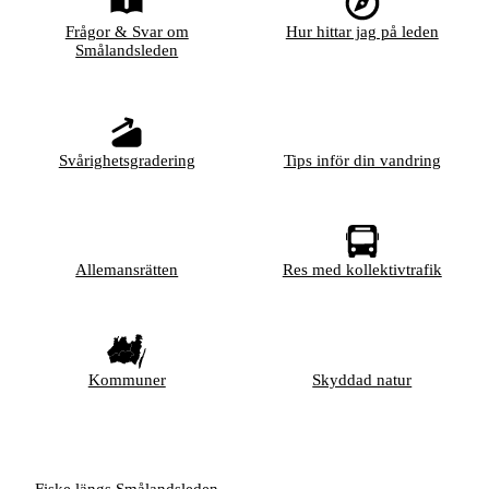
Frågor & Svar om
Hur hittar jag på leden
Smålandsleden
Svårighetsgradering
Tips inför din vandring
Allemansrätten
Res med kollektivtrafik
Kommuner
Skyddad natur