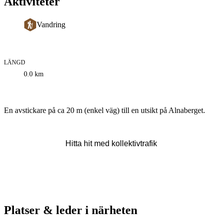
Aktiviteter
Vandring
LÄNGD
Information
0.0
km
om
leden
Beskrivning
En avstickare på ca 20 m (enkel väg) till en utsikt på Alnaberget.
Hitta hit med kollektivtrafik
Platser & leder i närheten