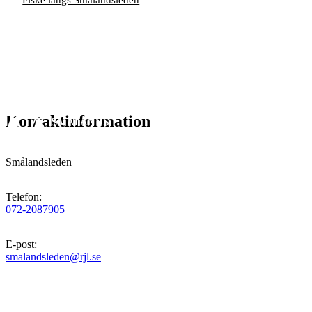
Fiske längs Smålandsleden
Kontaktinformation
Smålandsleden
Telefon
:
072-2087905
E-post
:
smalandsleden@rjl.se