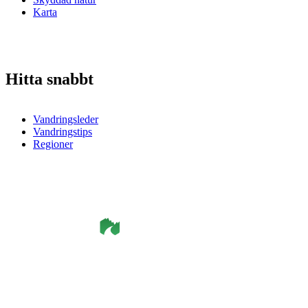
Karta
Hitta snabbt
Vandringsleder
Vandringstips
Regioner
©
Smålandsleden
& OutdoorMap. All rights reserved.
Integritetspolicy
•
Cookiepolicy