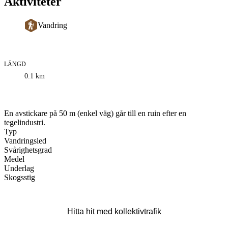
Aktiviteter
Vandring
LÄNGD
Information
0.1
km
om
leden
Beskrivning
En avstickare på 50 m (enkel väg) går till en ruin efter en
tegelindustri.
Typ
Vandringsled
Svårighetsgrad
Medel
Underlag
Skogsstig
Hitta hit med kollektivtrafik