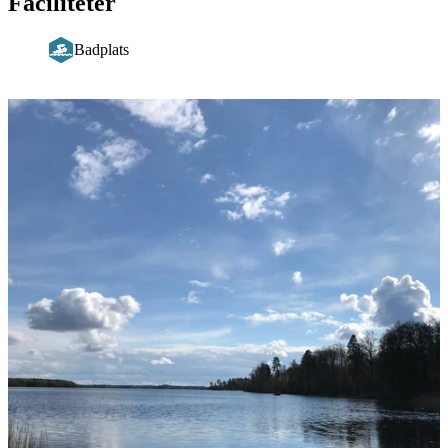
Faciliteter
Badplats
Bildspel
med
bilder