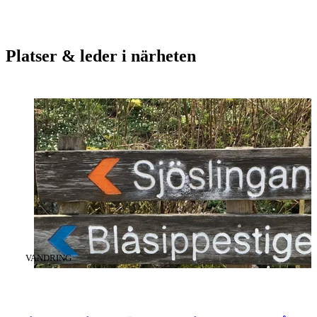
Platser & leder i närheten
KATEGORI
:
VANDRING