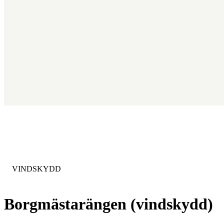
KATEGORI
:
VINDSKYDD
Borgmästarängen (vindskydd)