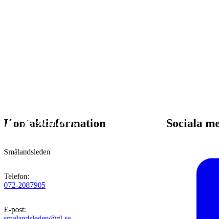
Kontaktinformation
Sociala m
Smålandsleden
Telefon
:
072-2087905
E-post
:
smalandsleden@rjl.se