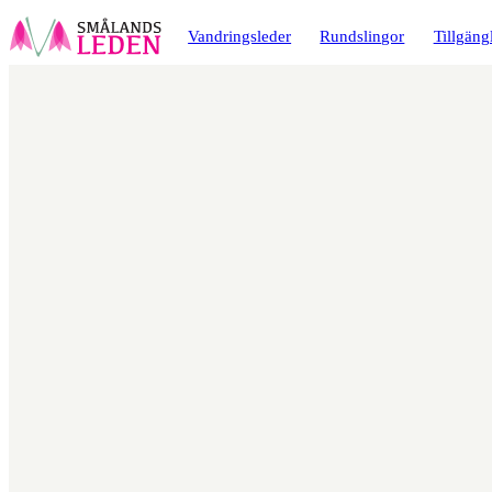
a till
dinnehåll
Vandringsleder
Rundslingor
Tillgäng
Karta