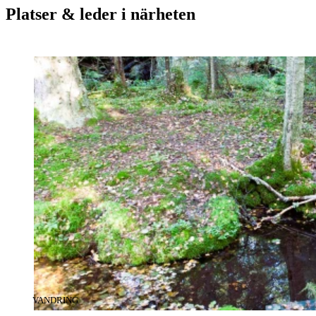
Platser & leder i närheten
KATEGORI
:
VANDRING