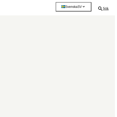
Svenska
SV
Sök