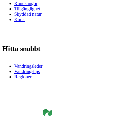
Rundslingor
Tillgänglighet
Skyddad natur
Karta
Hitta snabbt
Vandringsleder
Vandringstips
Regioner
©
Smålandsleden
& OutdoorMap. All rights reserved.