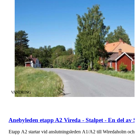
KATEGORI
:
VANDRING
Anebyleden etapp A2 Vireda - Stalpet - En del av
Etapp A2 startar vid anslutningsleden A1/A2 till Wiredaholm oc