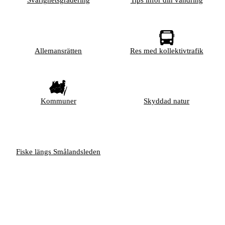
Svårighetsgradering
Tips inför din vandring
Allemansrätten
Res med kollektivtrafik
Kommuner
Skyddad natur
Fiske längs Smålandsleden