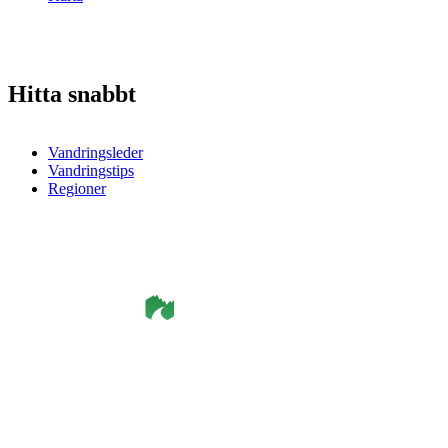
Hitta snabbt
Vandringsleder
Vandringstips
Regioner
©
Smålandsleden
& OutdoorMap. All rights reserved.
Integritetspolicy
•
Cookiepolicy