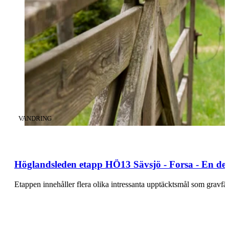
KATEGORI
:
VANDRING
Höglandsleden etapp HÖ13 Sävsjö - Forsa - En de
Etappen innehåller flera olika intressanta upptäcktsmål som gravf