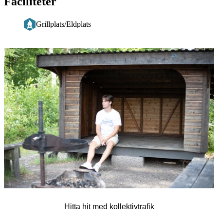
Faciliteter
Grillplats/Eldplats
Bildspel
med
bilder
Hitta hit med kollektivtrafik