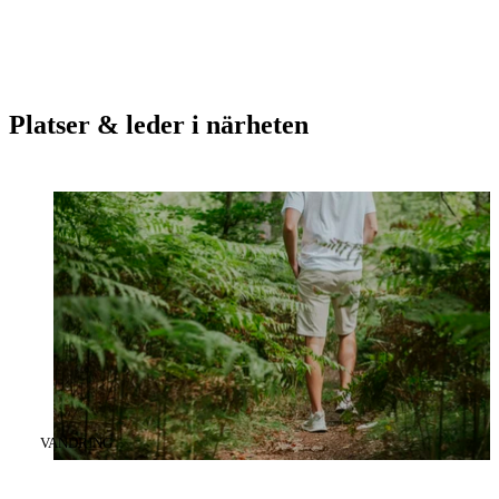
Platser & leder i närheten
KATEGORI
:
VANDRING