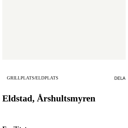
KATEGORI
:
GRILLPLATS/ELDPLATS
DELA
Eldstad, Årshultsmyren