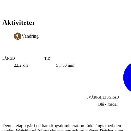
Aktiviteter
Vandring
LÄNGD
TID
Information
22.2
km
5 h 30 min
om
leden
SVÅRIGHETSGRAD
Blå - medel
Beskrivning
Denna etapp går i ett barsskogsdominerat område längs med den
vackra Majsjön på främst skogsstigar och grusvägar. Dricksvatten