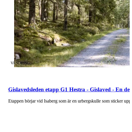
KATEGORI
:
VANDRING
Gislavedsleden etapp G1 Hestra - Gislaved - En de
Etappen börjar vid Isaberg som är en urbergskulle som sticker 