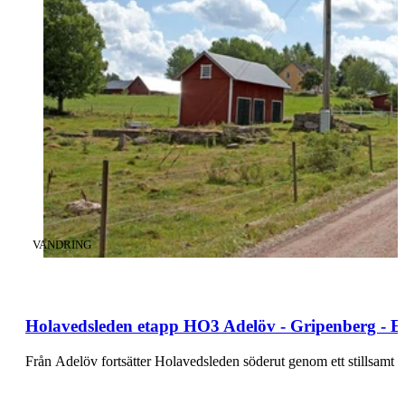
KATEGORI
:
VANDRING
Holavedsleden etapp HO3 Adelöv - Gripenberg - E
Från Adelöv fortsätter Holavedsleden söderut genom ett stillsamt 