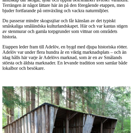
Terrängen är något lättare här än på den föregående etappen, men
bjuder fortfarande på omväxling och vackra naturmiljöer.
Du passerar mindre skogssjöar och får känslan av det typiskt
småskaliga småländska kulturlandskapet. Här och var kantas stigen
av stenmurar och gamla torpgrunder som vittnar om områdets
historia.
Etappen leder fram till Adelöv, en bygd med djupa historiska rötter.
Adelöv var under flera hundra år en viktig marknadsplats – och än
idag hålls här varje år Adelövs marknad, som är en av Smålands
största och äldsta marknader. En levande tradition som samlar både
lokalbor och besökare.
Bildspel
med
bilder