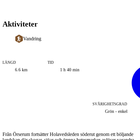
Aktiviteter
Vandring
LÄNGD
TID
Information
6.6
km
1 h 40 min
om
leden
SVÅRIGHETSGRAD
Grön - enkel
Beskrivning
Från Örserum fortsätter Holavedsleden söderut genom ett böljande
landskap där skogar, sjöar och öppna betesmarker avlöser varandra.