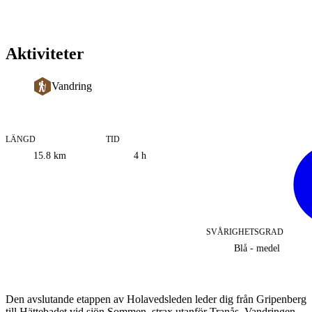
Aktiviteter
Vandring
LÄNGD
TID
Information
15.8
km
4 h
om
leden
SVÅRIGHETSGRAD
Blå - medel
Beskrivning
Den avslutande etappen av Holavedsleden leder dig från Gripenberg
till Hättebadet vid sjön Sommen, strax utanför Tranås. Vandringen