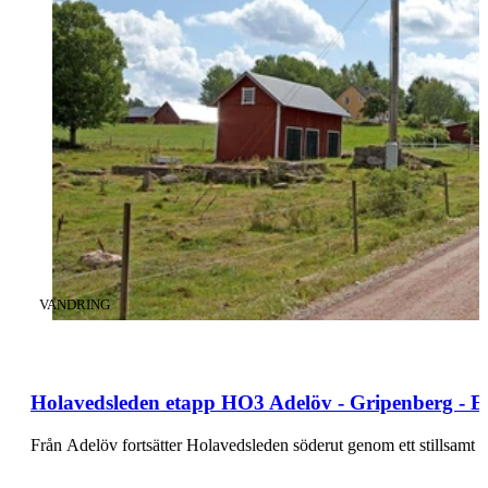
KATEGORI
:
VANDRING
Holavedsleden etapp HO3 Adelöv - Gripenberg - E
Från Adelöv fortsätter Holavedsleden söderut genom ett stillsamt 