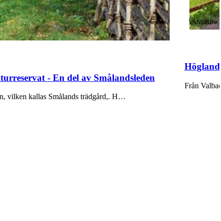
KATEGORI
VANDRING
Höglands
urreservat - En del av Smålandsleden
Från Valbac
n, vilken kallas Smålands trädgård,. H…