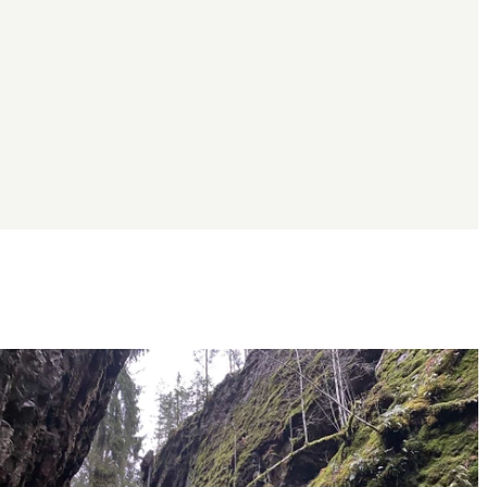
Bildspel
med
bilder