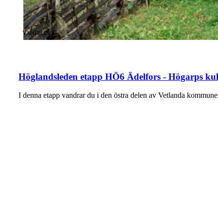
KATEGORI
:
VANDRING
Höglandsleden etapp HÖ6 Ädelfors - Högarps kult
I denna etapp vandrar du i den östra delen av Vetlanda kommune