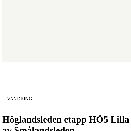
KATEGORI
:
VANDRING
Höglandsleden etapp HÖ5 Lilla 
av Smålandsleden