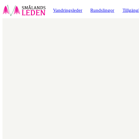
a till
dinnehåll
Vandringsleder
Rundslingor
Tillgäng
Karta