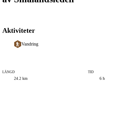
Aktiviteter
Vandring
LÄNGD
TID
Information
24.2
km
6 h
om
leden