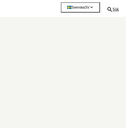
Svenska
SV
Sök