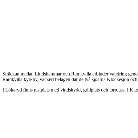
Beskrivning
Sträckan mellan Lindshammar och Ramkvilla erbjuder vandring genom 
Ramkvilla kyrkby, vackert belägen där de två sjöarna Klockesjön oc
I Lökaryd finns rastplats med vindskydd, grillplats och torrdass. I Kl