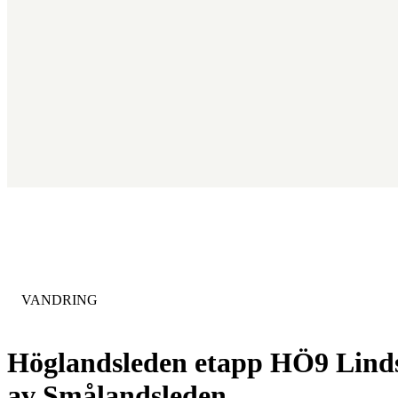
KATEGORI
:
VANDRING
Höglandsleden etapp HÖ9 Lind
av Smålandsleden