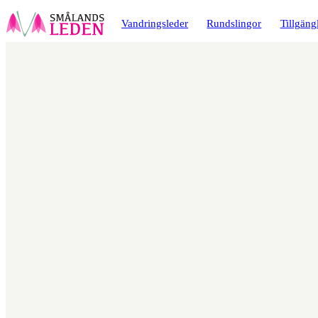
a till
dinnehåll
Vandringsleder
Rundslingor
Tillgäng
Karta