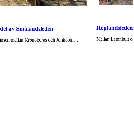
KATEGORI
:
VANDRING
Höglandsleden
del av Smålandsleden
Mellan Lemnhult och
 gränsen mellan Kronobergs och Jönköpin…