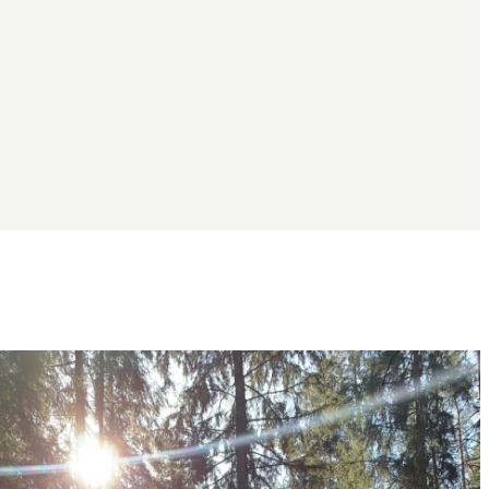
Bildspel
med
bilder