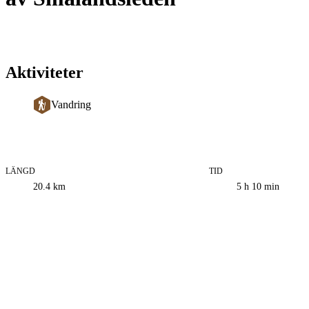
Aktiviteter
Vandring
LÄNGD
TID
Information
20.4
km
5 h 10 min
om
leden