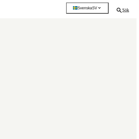
Svenska
SV
Sök