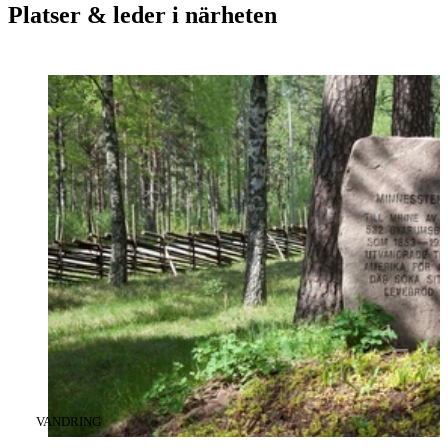
Platser & leder i närheten
KATEGORI
:
VANDRING