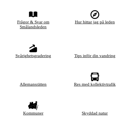
Frågor & Svar om
Hur hittar jag på leden
Smålandsleden
Svårighetsgradering
Tips inför din vandring
Allemansrätten
Res med kollektivtrafik
Kommuner
Skyddad natur