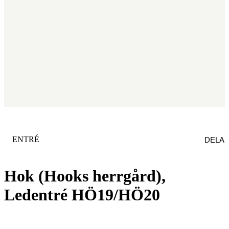
KATEGORI
:
ENTRÉ
DELA
Hok (Hooks herrgård),
Ledentré HÖ19/HÖ20