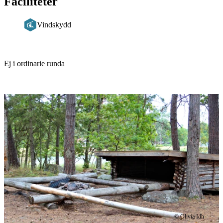
Faciliteter
Vindskydd
Beskrivning
Ej i ordinarie runda
Bildspel
med
bilder
© Olivia Idh