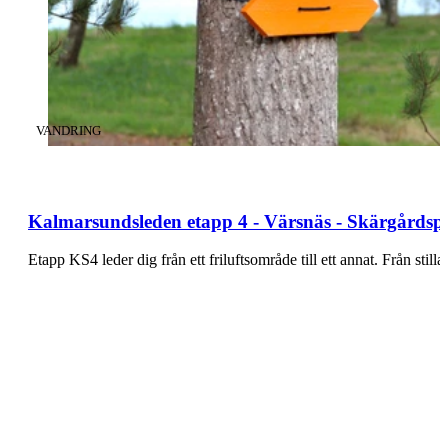
KATEGORI
:
VANDRING
Kalmarsundsleden etapp 4 - Värsnäs - Skärgårdsp
Etapp KS4 leder dig från ett friluftsområde till ett annat. Från st