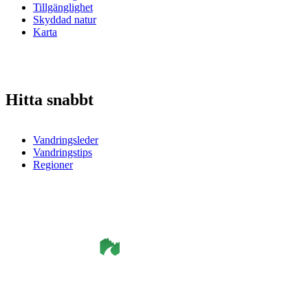
Tillgänglighet
Skyddad natur
Karta
Hitta snabbt
Vandringsleder
Vandringstips
Regioner
©
Smålandsleden
& OutdoorMap. All rights reserved.