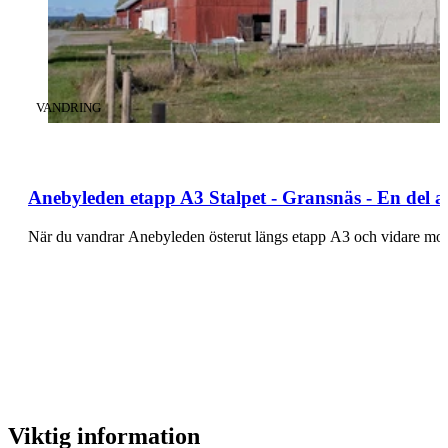
KATEGORI
:
VANDRING
Anebyleden etapp A3 Stalpet - Gransnäs - En del 
När du vandrar Anebyleden österut längs etapp A3 och vidare mot 
Viktig information