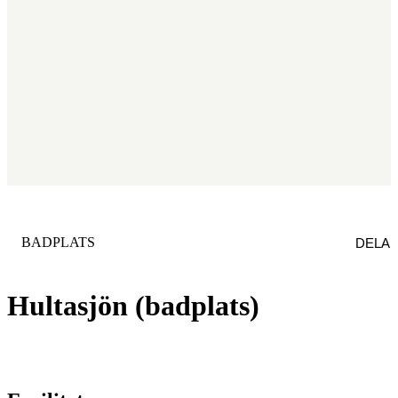
KATEGORI
:
BADPLATS
DELA
Hultasjön (badplats)