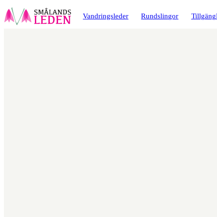
a till
dinnehåll
Vandringsleder
Rundslingor
Tillgäng
Karta