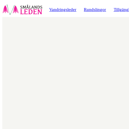
a till
dinnehåll
Vandringsleder
Rundslingor
Tillgäng
Karta