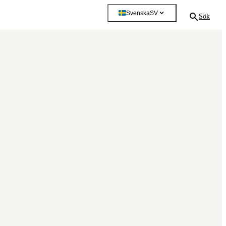
Svenska
SV
Sök