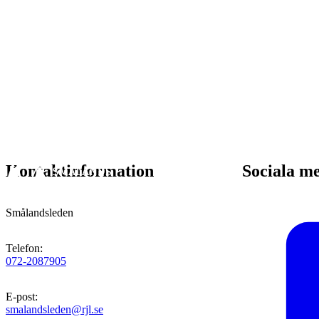
Kontaktinformation
Sociala m
Smålandsleden
Telefon
:
072-2087905
E-post
:
smalandsleden@rjl.se