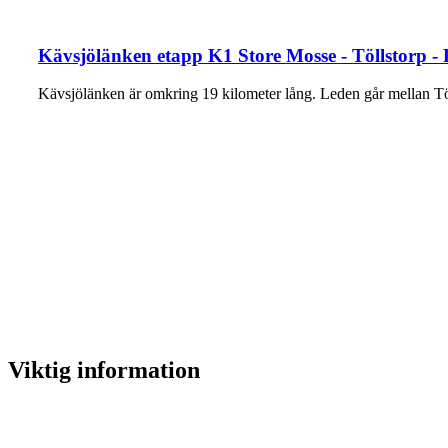
Kävsjölänken etapp K1 Store Mosse - Töllstorp -
Kävsjölänken är omkring 19 kilometer lång. Leden går mellan T
Viktig information