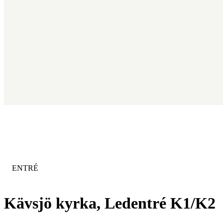
KATEGORI
:
ENTRÉ
Kävsjö kyrka, Ledentré K1/K2