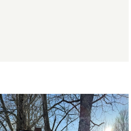
Bildspel
med
bilder