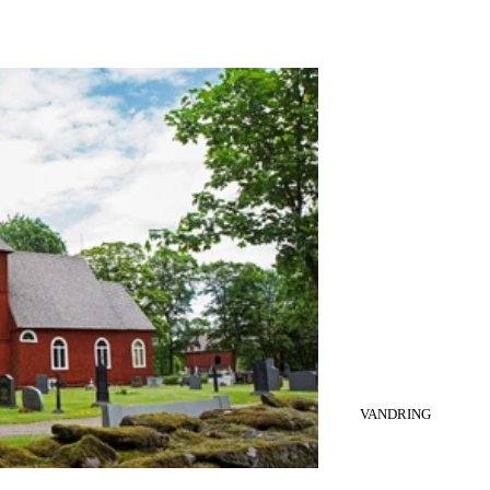
KATEGORI
:
VANDRING