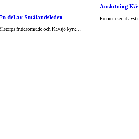
Anslutning Käv
 En del av Smålandsleden
En omarkerad avsti
öllstorps fritidsområde och Kävsjö kyrk…