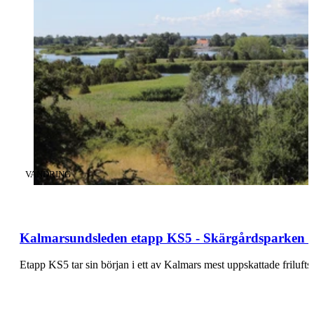
KATEGORI
:
VANDRING
Kalmarsundsleden etapp KS5 - Skärgårdsparken -
Etapp KS5 tar sin början i ett av Kalmars mest uppskattade frilu