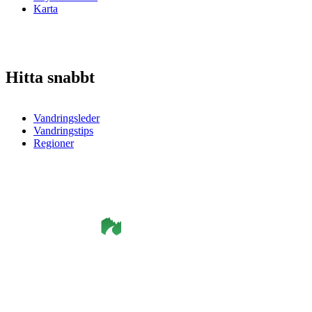
Karta
Hitta snabbt
Vandringsleder
Vandringstips
Regioner
©
Smålandsleden
& OutdoorMap. All rights reserved.
Integritetspolicy
•
Cookiepolicy