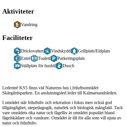
Aktiviteter
Vandring
Faciliteter
Dricksvatten
Vindskydd
Grillplats/Eldplats
Entré
Toalett
Parkeringsplats
Ställplats för husbil
Dusch
Beskrivning
Ledentré KS5 finns vid Naturens hus i
friluftsområdet
Skärgårdsparken. En anslutningsled leder till Kalmarsundsleden.
I området står friluftsliv och rekreation i fokus men också god
tillgänglighet, utepedagogik, naturlek och biologisk mångfald. Tack
vare områdets rika natur och fågelliv är området populärt bland
fågelskådare och vandrare. Området är till för alla som vill njuta av
natur och friluftsliv.