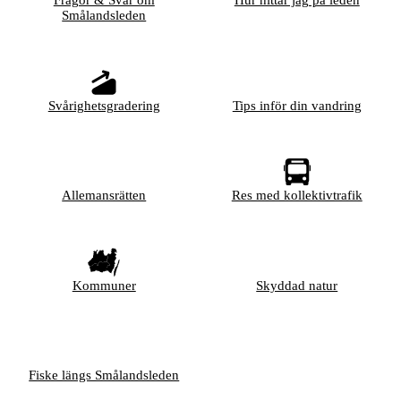
Frågor & Svar om
Hur hittar jag på leden
Smålandsleden
Svårighetsgradering
Tips inför din vandring
Allemansrätten
Res med kollektivtrafik
Kommuner
Skyddad natur
Fiske längs Smålandsleden