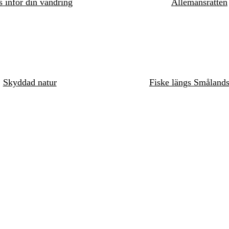
s inför din vandring
Allemansrätten
Skyddad natur
Fiske längs Småland