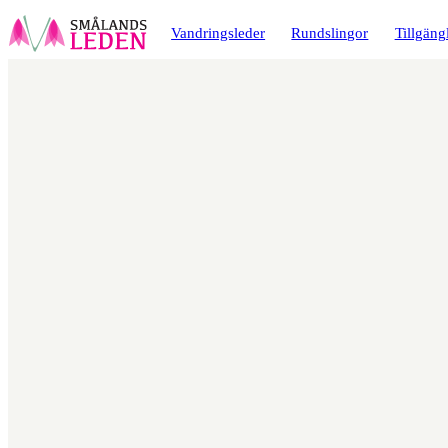
a till
dinnehåll
Vandringsleder
Rundslingor
Tillgäng
Karta