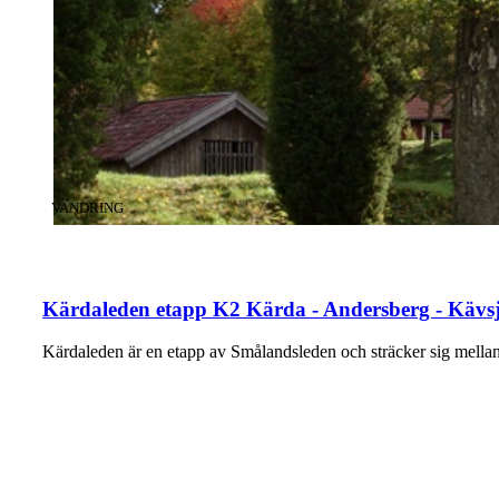
KATEGORI
:
VANDRING
Kärdaleden etapp K2 Kärda - Andersberg - Kävsj
Kärdaleden är en etapp av Smålandsleden och sträcker sig mel