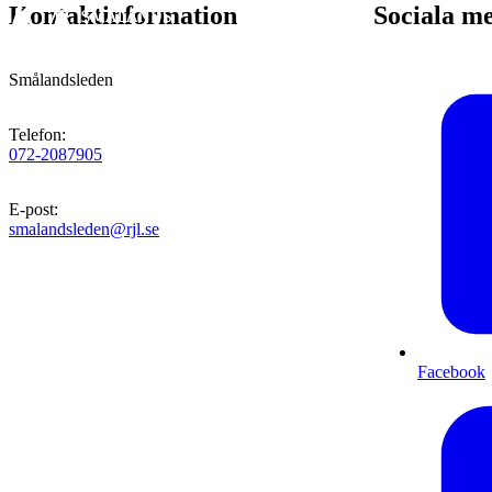
Kontaktinformation
Sociala m
Smålandsleden
Telefon
:
072-2087905
E-post
:
smalandsleden@rjl.se
Facebook