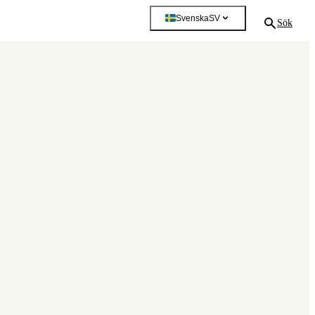
Svenska
SV
Sök