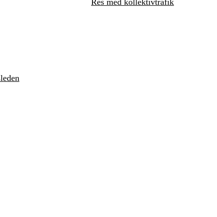
Res med kollektivtrafik
sleden