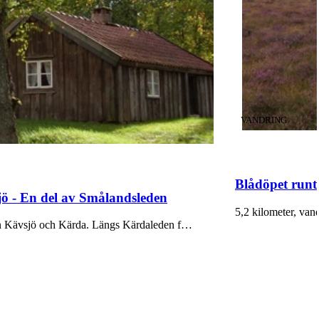
KATEGORI
:
VANDRING
Blådöpet runt
ö - En del av Smålandsleden
5,2 kilometer, van
lan Kävsjö och Kärda. Längs Kärdaleden f…