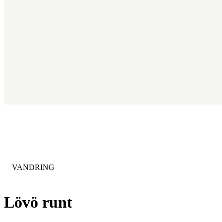
KATEGORI
:
VANDRING
Lövö runt