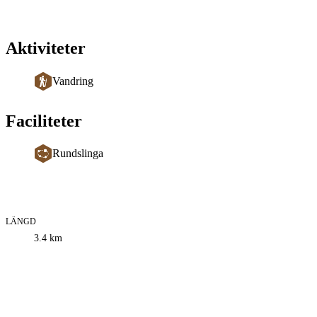
Aktiviteter
Vandring
Faciliteter
Rundslinga
LÄNGD
Information
3.4
km
om
leden