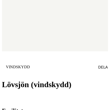
KATEGORI
:
VINDSKYDD
DELA
Lövsjön (vindskydd)