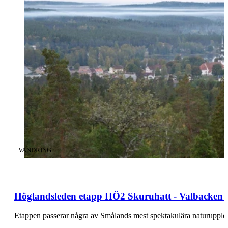
KATEGORI
:
VANDRING
Höglandsleden etapp HÖ2 Skuruhatt - Valbacken -
Etappen passerar några av Smålands mest spektakulära naturupplev