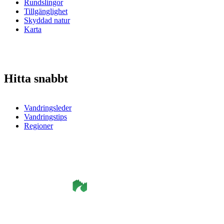
Rundslingor
Tillgänglighet
Skyddad natur
Karta
Hitta snabbt
Vandringsleder
Vandringstips
Regioner
©
Smålandsleden
& OutdoorMap. All rights reserved.