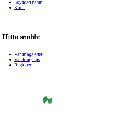
Skyddad natur
Karta
Hitta snabbt
Vandringsleder
Vandringstips
Regioner
©
Smålandsleden
& OutdoorMap. All rights reserved.
Integritetspolicy
•
Cookiepolicy