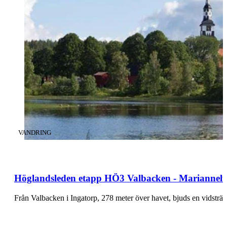
KATEGORI
:
VANDRING
Höglandsleden etapp HÖ3 Valbacken - Mariannelu
Från Valbacken i Ingatorp, 278 meter över havet, bjuds en vidsträ