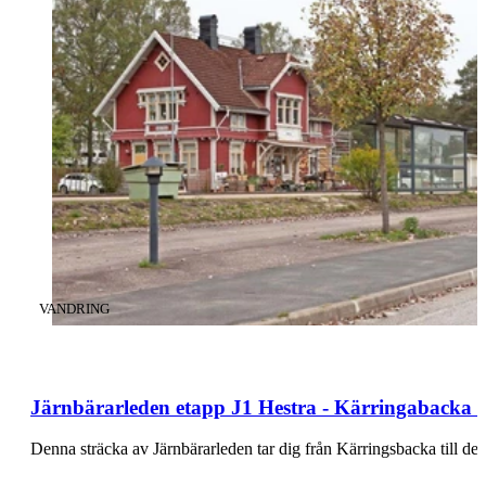
KATEGORI
:
VANDRING
Järnbärarleden etapp J1 Hestra - Kärringabacka -
Denna sträcka av Järnbärarleden tar dig från Kärringsbacka till de