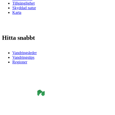
Tillgänglighet
Skyddad natur
Karta
Hitta snabbt
Vandringsleder
Vandringstips
Regioner
©
Smålandsleden
& OutdoorMap. All rights reserved.