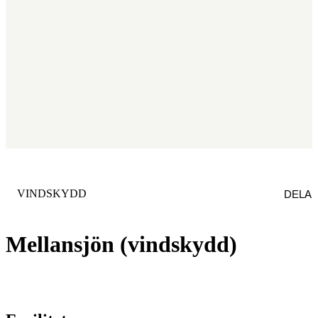
KATEGORI
:
VINDSKYDD
DELA
Mellansjön (vindskydd)