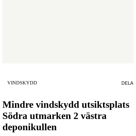
KATEGORI
:
VINDSKYDD
DELA
Mindre vindskydd utsiktsplats
Södra utmarken 2 västra
deponikullen