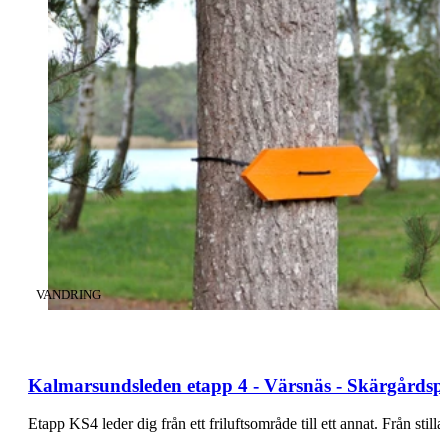
KATEGORI
:
VANDRING
Kalmarsundsleden etapp 4 - Värsnäs - Skärgårdsp
Etapp KS4 leder dig från ett friluftsområde till ett annat. Från st