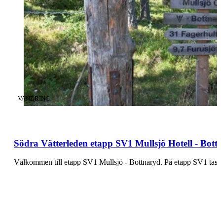
KATEGORI
:
VANDRING
Södra Vätterleden etapp SV1 Mullsjö Hotell - Bot
Välkommen till etapp SV1 Mulls