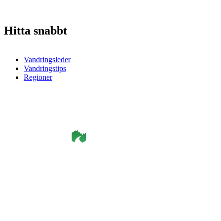
Hitta snabbt
Vandringsleder
Vandringstips
Regioner
©
Smålandsleden
& OutdoorMap. All rights reserved.
Integritetspolicy
•
Cookiepolicy