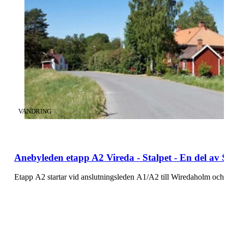
KATEGORI
:
VANDRING
Anebyleden etapp A2 Vireda - Stalpet - En del av
Etapp A2 startar vid anslutningsleden A1/A2 till Wiredaholm oc