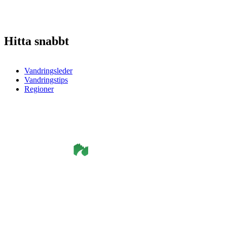
Hitta snabbt
Vandringsleder
Vandringstips
Regioner
©
Smålandsleden
& OutdoorMap. All rights reserved.
Integritetspolicy
•
Cookiepolicy