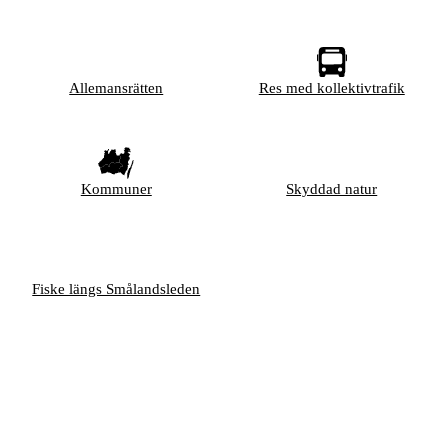
Allemansrätten
Res med kollektivtrafik
Kommuner
Skyddad natur
Fiske längs Smålandsleden