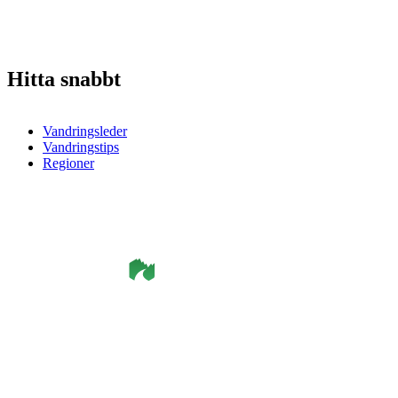
Hitta snabbt
Vandringsleder
Vandringstips
Regioner
©
Smålandsleden
& OutdoorMap. All rights reserved.
Integritetspolicy
•
Cookiepolicy