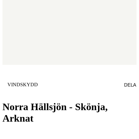
KATEGORI
:
VINDSKYDD
DELA
Norra Hällsjön - Skönja,
Arknat