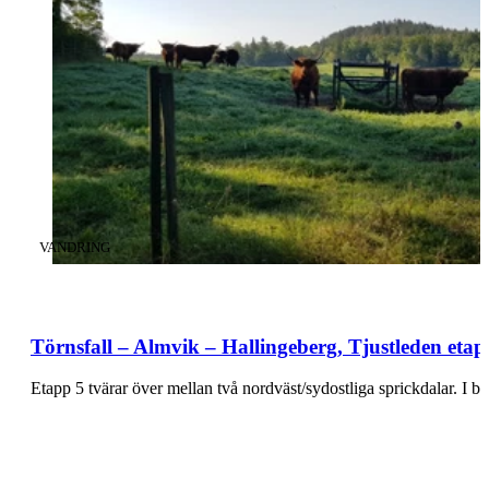
KATEGORI
:
VANDRING
Törnsfall – Almvik – Hallingeberg, Tjustleden etap
Etapp 5 tvärar över mellan två nordväst/sydostliga sprickdalar. I 