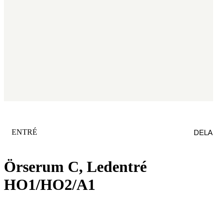
KATEGORI
:
ENTRÉ
DELA
Örserum C, Ledentré
HO1/HO2/A1