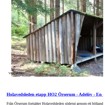
KATEGORI
:
VANDRING
Holavedsleden etapp HO2 Örserum - Adelöv - En d
Från Örserum fortsätter Holavedsleden söderut genom ett böljand