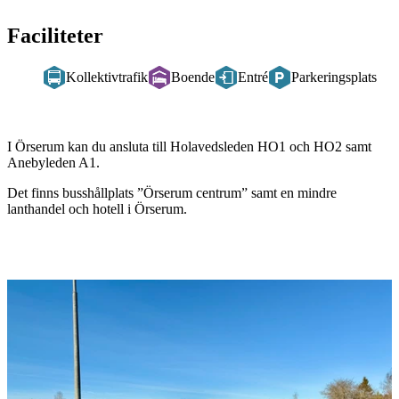
Faciliteter
Kollektivtrafik
Boende
Entré
Parkeringsplats
Beskrivning
I Örserum kan du ansluta till Holavedsleden HO1 och HO2 samt
Anebyleden A1.
Det finns busshållplats ”Örserum centrum” samt en mindre
lanthandel och hotell i Örserum.
Bildspel
med
bilder