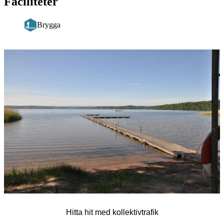
Faciliteter
Brygga
Bildspel
med
bilder
Hitta hit med kollektivtrafik