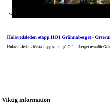
KATEGORI
:
VANDRING
Holavedsleden etapp HO1 Grännaberget - Örserum
Holavedsledens första etapp startar på Grännaberget ovanför Grän
Viktig information