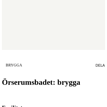
KATEGORI
:
BRYGGA
DELA
Örserumsbadet: brygga