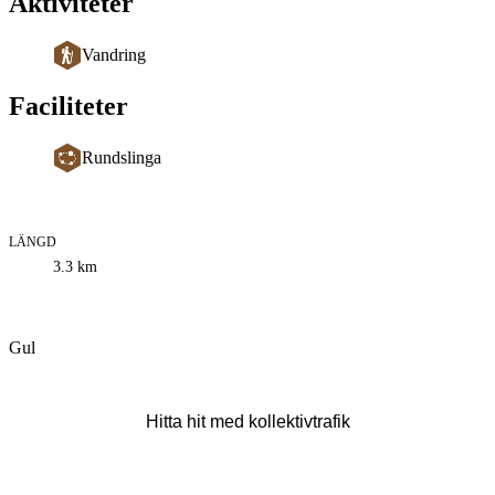
Aktiviteter
Vandring
Faciliteter
Rundslinga
LÄNGD
Information
3.3
km
om
leden
Beskrivning
Gul
Hitta hit med kollektivtrafik