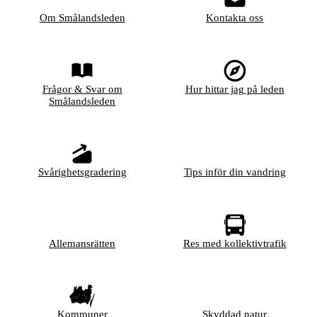
Om Smålandsleden
Kontakta oss
Frågor & Svar om
Hur hittar jag på leden
Smålandsleden
Svårighetsgradering
Tips inför din vandring
Allemansrätten
Res med kollektivtrafik
Kommuner
Skyddad natur