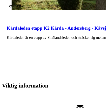
KATEGORI
:
VANDRING
Kärdaleden etapp K2 Kärda - Andersberg - Kävsjö
Kärdaleden är en etapp av Smålandsleden och sträcker sig mella
Viktig information