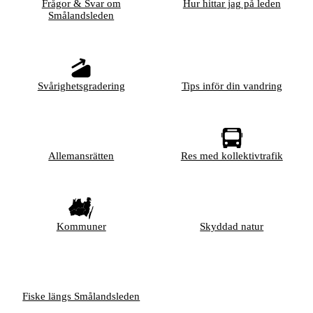
Frågor & Svar om
Hur hittar jag på leden
Smålandsleden
Svårighetsgradering
Tips inför din vandring
Allemansrätten
Res med kollektivtrafik
Kommuner
Skyddad natur
Fiske längs Smålandsleden