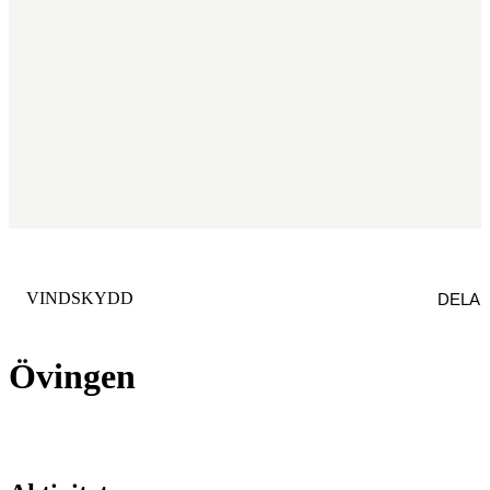
KATEGORI
:
VINDSKYDD
DELA
Övingen