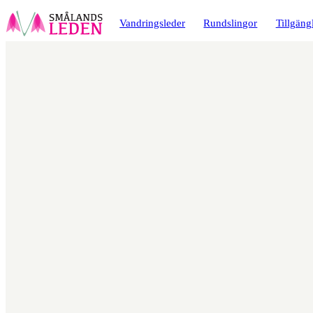
a till
dinnehåll
Vandringsleder
Rundslingor
Tillgäng
Karta