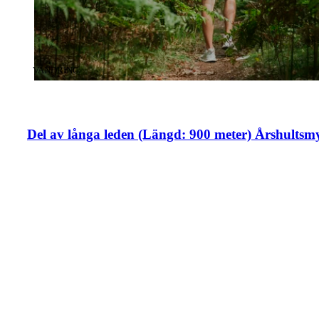
KATEGORI
:
VANDRING
Del av långa leden (Längd: 900 meter) Årshultsm