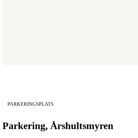
KATEGORI
:
PARKERINGSPLATS
Parkering, Årshultsmyren