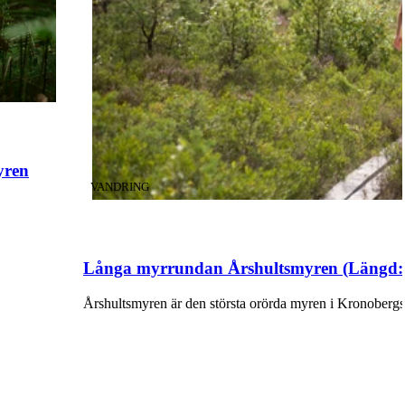
yren
KATEGORI
:
VANDRING
Långa myrrundan Årshultsmyren (Längd: 4
Årshultsmyren är den största orörda myren i Kronobergs