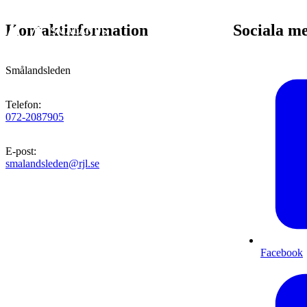
Kontaktinformation
Sociala m
Smålandsleden
Telefon
:
072-2087905
E-post
:
smalandsleden@rjl.se
Facebook