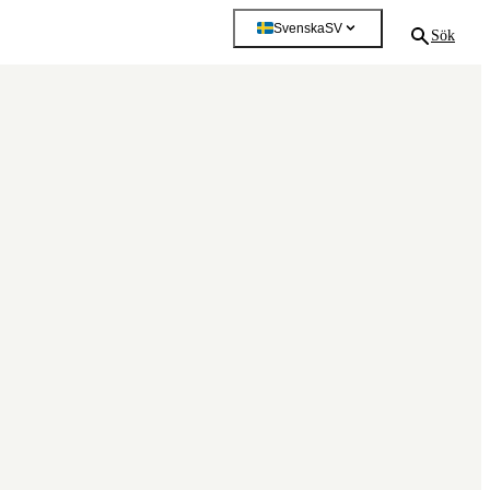
Svenska
SV
Sök