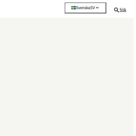
Svenska
SV
Sök