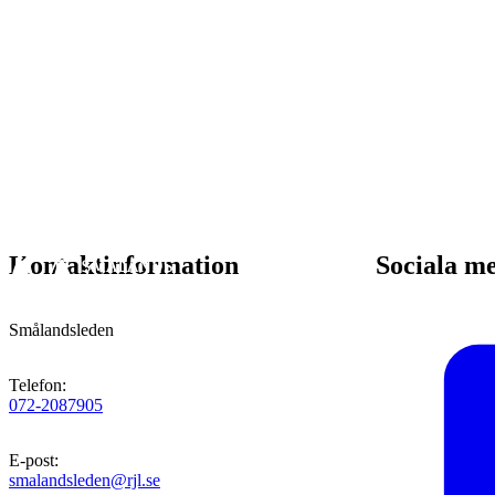
Kontaktinformation
Sociala m
Smålandsleden
Telefon
:
072-2087905
E-post
:
smalandsleden@rjl.se