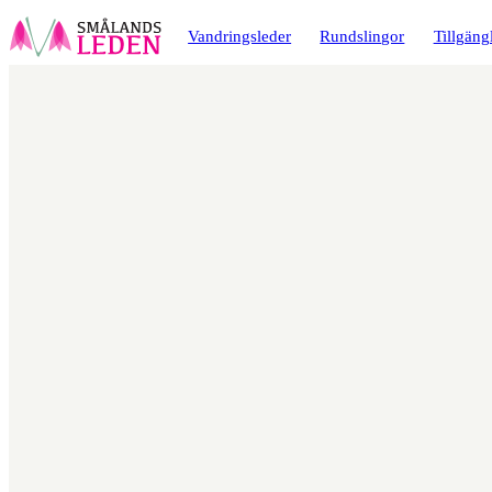
a till
dinnehåll
Vandringsleder
Rundslingor
Tillgäng
Karta