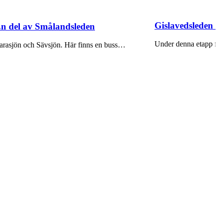
Gislavedsleden
En del av Smålandsleden
Under denna etapp f
Harasjön och Sävsjön. Här finns en buss…