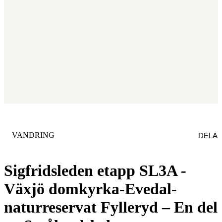
KATEGORI
:
VANDRING
DELA
Sigfridsleden etapp SL3A -
Växjö domkyrka-Evedal-
naturreservat Fylleryd – En del