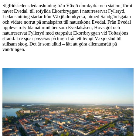
Beskrivning
Sigfridsledens ledanslutning från Växjö domkyrka och station, förbi
navet Evedal, till rofyllda Ekorrbryggan i naturreservat Fylleryd.
Ledanslutning startar från Växjö domkyrka, utmed Sandgärdsgatan
och vidare norrut på smalspåret till natursköna Evedal. Från Evedal
upplevs rofyllda naturmiljöer som Evedalsåsen, Hovs göl och
naturreservat Fylleryd med etappslut Ekorrbryggan vid Toftasjöns
strand. Tre sjöar passeras på turen från ett livligt Växjö stad till
stillsam skog. Det är som alltid – lätt att göra allemansrätt på
vandringen.
Bildspel
med
bilder