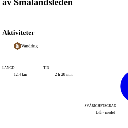
av Smålandsleden
Aktiviteter
Vandring
LÄNGD
TID
Information
12.4
km
2 h 28 min
om
leden
SVÅRIGHETSGRAD
Blå - medel