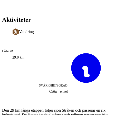
Aktiviteter
Vandring
LÄNGD
Information
29.0
km
om
leden
SVÅRIGHETSGRAD
Grön - enkel
Beskrivning
Den 29 km långa etappen följer sjön Stråken och passerar en rik
kulturbygd. De lättvandrade platåerna och tallmon passar utmärkt