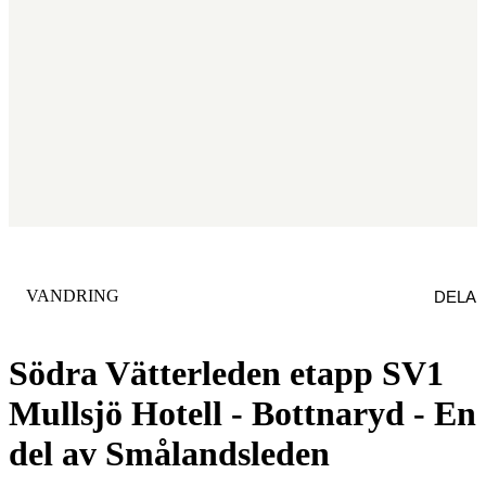
KATEGORI
:
VANDRING
DELA
Södra Vätterleden etapp SV1
Mullsjö Hotell - Bottnaryd - En
del av Smålandsleden