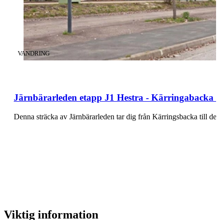
KATEGORI
:
VANDRING
Järnbärarleden etapp J1 Hestra - Kärringabacka -
Denna sträcka av Järnbärarleden tar dig från Kärringsbacka till de
Viktig information