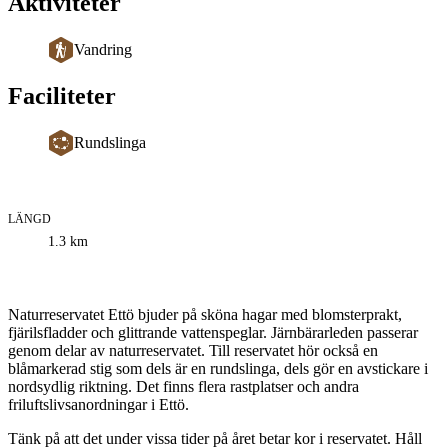
Aktiviteter
Vandring
Faciliteter
Rundslinga
LÄNGD
Information
1.3
km
om
leden
Beskrivning
Naturreservatet Ettö bjuder på sköna hagar med blomsterprakt,
fjärilsfladder och glittrande vattenspeglar. Järnbärarleden passerar
genom delar av naturreservatet. Till reservatet hör också en
blåmarkerad stig som dels är en rundslinga, dels gör en avstickare i
nordsydlig riktning. Det finns flera rastplatser och andra
friluftslivsanordningar i Ettö.
Tänk på att det under vissa tider på året betar kor i reservatet. Håll