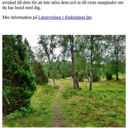
avstånd till dem för att inte störa dem och ta till extra marginaler om
du har hund med dig.
Mer information på
Länstyrelsen i Jönköpings län
Bildspel
med
bilder
© Anders Strandh