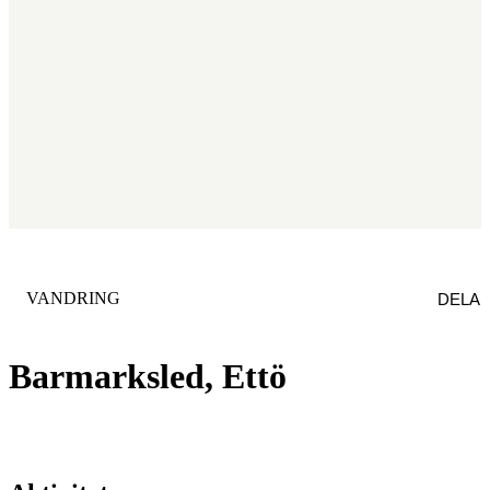
KATEGORI
:
VANDRING
DELA
Barmarksled, Ettö