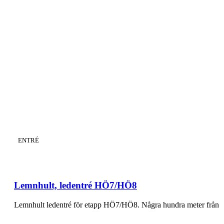
KATEGORI
:
ENTRÉ
Lemnhult, ledentré HÖ7/HÖ8
Lemnhult ledentré för etapp HÖ7/HÖ8. Några hundra meter från en