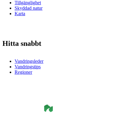
Tillgänglighet
Skyddad natur
Karta
Hitta snabbt
Vandringsleder
Vandringstips
Regioner
©
Smålandsleden
& OutdoorMap. All rights reserved.