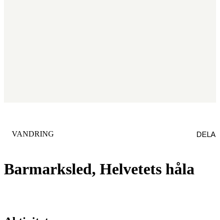
KATEGORI
:
VANDRING
DELA
Barmarksled, Helvetets håla