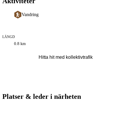
Aktiviteter
Vandring
LÄNGD
Information
0.8
km
om
leden
Hitta hit med kollektivtrafik
Platser & leder i närheten