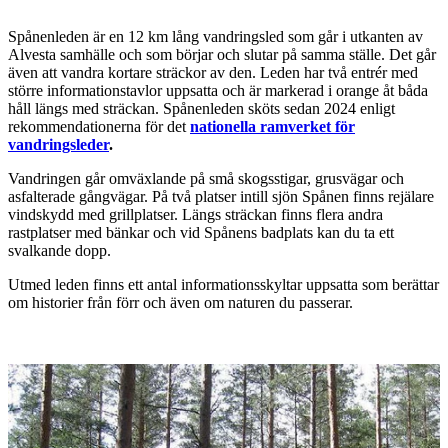
Beskrivning
Spånenleden är en 12 km lång vandringsled som går i utkanten av
Alvesta samhälle och som börjar och slutar på samma ställe. Det går
även att vandra kortare sträckor av den. Leden har två entrér med
större informationstavlor uppsatta och är markerad i orange åt båda
håll längs med sträckan. Spånenleden sköts sedan 2024 enligt
rekommendationerna för det
nationella ramverket för
vandringsleder
.
Vandringen går omväxlande på små skogsstigar, grusvägar och
asfalterade gångvägar. På två platser intill sjön Spånen finns rejälare
vindskydd med grillplatser. Längs sträckan finns flera andra
rastplatser med bänkar och vid Spånens badplats kan du ta ett
svalkande dopp.
Utmed leden finns ett antal informationsskyltar uppsatta som berättar
om historier från förr och även om naturen du passerar.
Bildspel
med
bilder