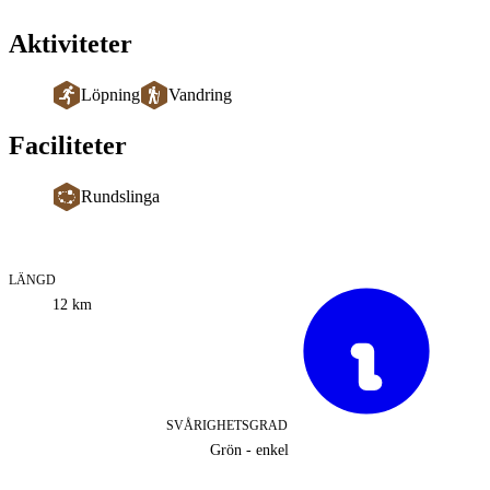
Aktiviteter
Löpning
Vandring
Faciliteter
Rundslinga
LÄNGD
Information
12
km
om
leden
SVÅRIGHETSGRAD
Grön - enkel