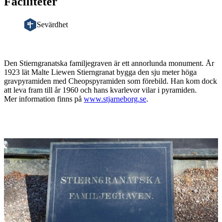
Faciliteter
Sevärdhet
Beskrivning
Den Stierngranatska familjegraven är ett annorlunda monument. År
1923 lät Malte Liewen Stierngranat bygga den sju meter höga
gravpyramiden med Cheopspyramiden som förebild. Han kom dock
att leva fram till år 1960 och hans kvarlevor vilar i pyramiden.
Mer information finns på
www.stjarneborg.se
.
Bildspel
med
bilder