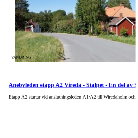
KATEGORI
:
VANDRING
Anebyleden etapp A2 Vireda - Stalpet - En del av
Etapp A2 startar vid anslutningsleden A1/A2 till Wiredaholm oc