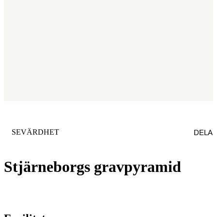
KATEGORI
:
SEVÄRDHET
DELA
Stjärneborgs gravpyramid